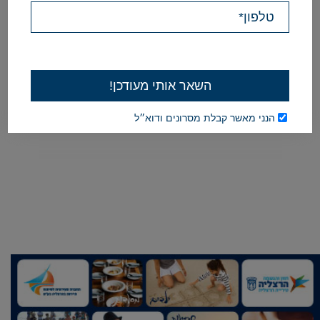
you
can
watch
all
of
the
events
by
clicking
this
link.
הנני מאשר קבלת מסרונים ודוא״ל