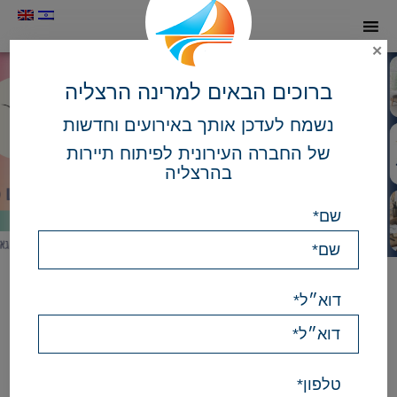
תמונה
✕
כקישור
לעמוד
הבית
ברוכים הבאים למרינה הרצליה
נשמח לעדכן אותך באירועים וחדשות
של החברה העירונית לפיתוח תיירות
בהרצליה
שם*
הפעל
השהה
מצגת
מצגת
שקופיות
שקופיות
Here
דוא״ל*
there
is
a
calendar
with
events,
for
טלפון*
accessibility