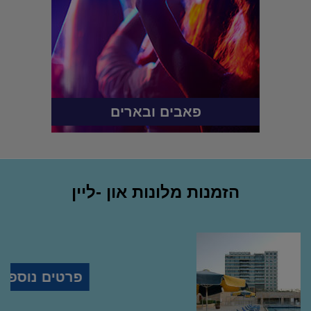
פאבים ובארים
הזמנות מלונות און -ליין