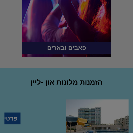
פאבים ובארים
הזמנות מלונות און -ליין