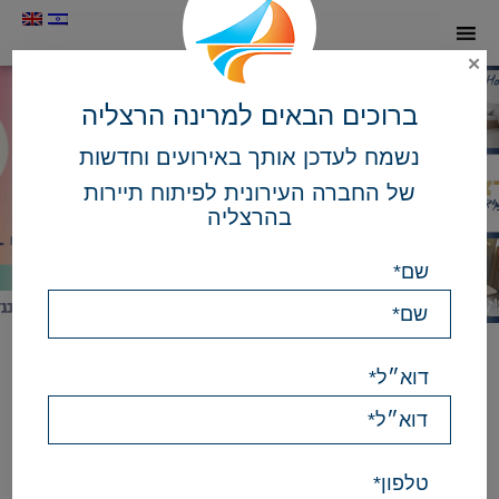
תמונה
✕
כקישור
לעמוד
הבית
ברוכים הבאים למרינה הרצליה
נשמח לעדכן אותך באירועים וחדשות
של החברה העירונית לפיתוח תיירות
בהרצליה
שם*
הפעל
השהה
מצגת
מצגת
שקופיות
שקופיות
Here
דוא״ל*
there
is
a
calendar
with
events,
for
טלפון*
accessibility