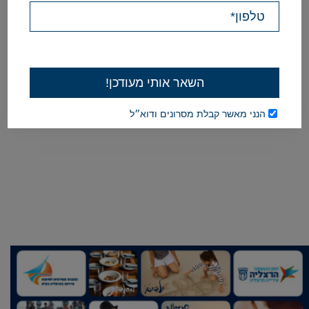
you
can
watch
all
of
the
events
by
clicking
this
link.
הנני מאשר קבלת מסרונים ודוא״ל