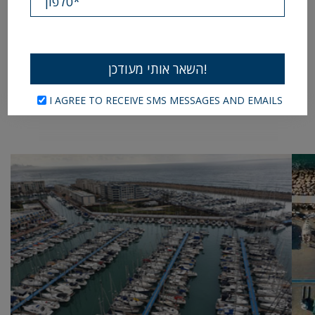
for
accessibility
you
can
watch
all
of
the
events
by
clicking
I AGREE TO RECEIVE SMS MESSAGES AND EMAILS
this
link.