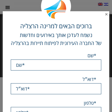
תמונה
✕
כקישור
לעמוד
הבית
ברוכים הבאים למרינה הרצליה
נשמח לעדכן אותך באירועים וחדשות
של החברה העירונית לפיתוח תיירות בהרצליה
שם*
הפעל
השהה
מצגת
מצגת
דוא״ל*
שקופיות
שקופיות
Here
there
is
a
calendar
טלפון*
with
events,