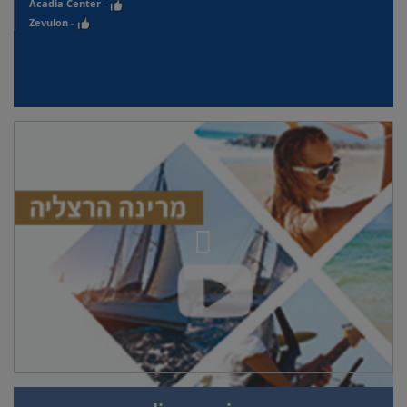
Acadia Center
-
Zevulon
-